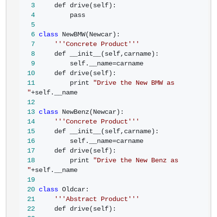
 3
 4
 5
 6
class
 7
'''
Concrete Product
'''
 8
 9
         self.__name=
10
11
         print 
"
Drive the New BMW as 
"
+
12
13
class
14
'''
Concrete Product
'''
15
16
         self.__name=
17
18
         print 
"
Drive the New Benz as 
"
+
19
20
class
21
'''
Abstract Product
'''
22