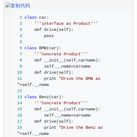
 1
class
 2
'''
interface as Product
'''
 3
 4
 5
 6
class
 7
'''
Concrete Product
'''
 8
 9
         self.__name=
10
11
         print 
"
Drive the BMW as 
"
+
12
13
class
14
'''
Concrete Product
'''
15
16
         self.__name=
17
18
         print 
"
Drive the Benz as 
"
+