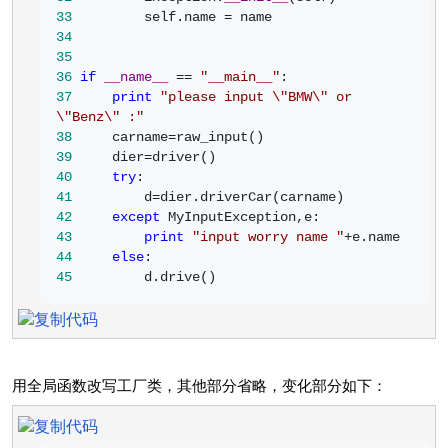
33
         self.name =
34
35
36
if
__name__
 == 
"
__main__
"
37
print
"
please input \"BMW\" or 
\"Benz\" :
"
38
     carname=
39
     dier=
40
try
41
         d=
42
except
43
print
"
input worry name 
"
+
44
else
45
         d.drive()
用全局函数改写工厂类，其他部分省略，变化部分如下：