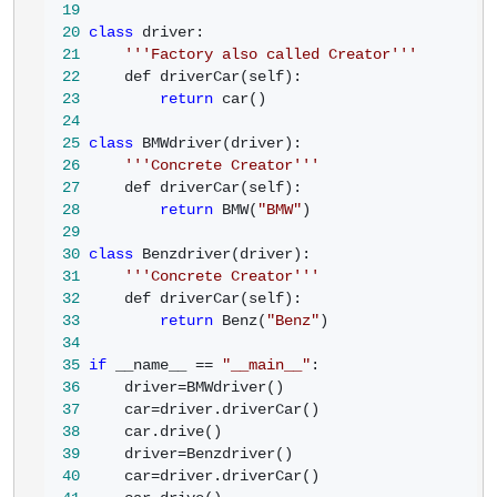
19
20
class
21
'''
Factory also called Creator
'''
22
23
return
24
25
class
26
'''
Concrete Creator
'''
27
28
return
 BMW(
"
BMW
"
29
30
class
31
'''
Concrete Creator
'''
32
33
return
 Benz(
"
Benz
"
34
35
if
 __name__ == 
"
__main__
"
36
     driver=
37
     car=
38
39
     driver=
40
     car=