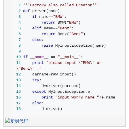
 1
'''
Factory also called Creator
'''
 2
def
 3
if
 name==
"
BMW
"
 4
return
 BMW(
"
BMW
"
 5
elif
 name==
"
Benz
"
 6
return
 Benz(
"
Benz
"
 7
else
 8
raise
 9
10
if
__name__
 == 
"
__main__
"
11
print
"
please input \"BMW\" or 
\"Benz\" :
"
12
     carname=
13
try
14
         d=
15
except
16
print
"
input worry name 
"
+
17
else
18
         d.drive()