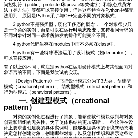
问控制符（public、protected和private等关键字）和静态成员方
法（类方法）等都可以直接使用，但是这些特性在Python中都无
法用到，原因是Python采了与C++完全不同的对象模式。
3.python不是强类型，弱化了多态的概念，一个对象很少只
是一个类的实例，而是可以在运行时动态改变，支持相同请求的
不同对象针对同一请求所触发的操作可能完全不同。
4.python代码生存在modules中而不必须在class中。
5.python有一些特殊语法运用了设计模式（如
decorator
），
可以直接应用。
有了以上的不同，就注定python在运用设计模式上与其他面向对
象语言的不同，下面是我尝试的实现。
《Design Patterns》一书把设计模式分为了3大类，创建型
模式（creational pattern）、结构型模式（structural pattern）和
行为型模式（behavioral patterns）。
一. 创建型模式（creational
pattern）
对类的实例化过程进行了抽象，能够使软件模块做到与对象
创建和组织的无关性。为了使体系结构更加清晰，一些软件在设
计上要求当创建类的具体实例时，能够根据具体的语境来动态地
决定怎样创建对象，创建哪些对象，以及怎样组织和表示这些对