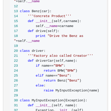
"
+self.
__name
12
13
class
14
'''
Concrete Product
'''
15
def
__init__
16
         self.
__name
=
17
def
18
print
"
Drive the Benz as 
"
+self.
__name
19
20
class
21
'''
Factory also called Creator
'''
22
def
23
if
 name==
"
BMW
"
24
return
 BMW(
"
BMW
"
25
elif
 name==
"
Benz
"
26
return
 Benz(
"
Benz
"
27
else
28
raise
29
30
class
31
def
__init__
32
         Exception.
__init__