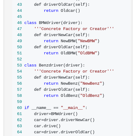
43
44
return
45
46
class
47
'''
Concrete Factory or Creator
'''
48
49
return
 NewBMW(
"
NewBMW
"
50
51
return
 OldBMW(
"
OldBMW
"
52
53
class
54
'''
Concrete Factory or Creator
'''
55
56
return
 NewBenz(
"
NewBenz
"
57
58
return
 OldBenz(
"
OldBenz
"
59
60
if
 __name__ == 
"
__main__
"
61
     driver=
62
     car=
63
64
     car=