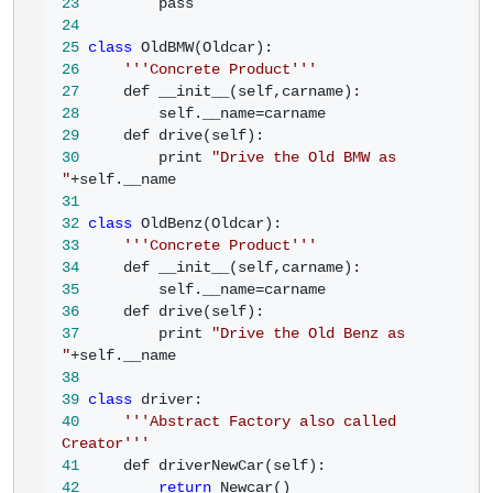
23
24
25
class
26
'''
Concrete Product
'''
27
28
         self.__name=
29
30
         print 
"
Drive the Old BMW as 
"
+
31
32
class
33
'''
Concrete Product
'''
34
35
         self.__name=
36
37
         print 
"
Drive the Old Benz as 
"
+
38
39
class
40
'''
Abstract Factory also called 
Creator
'''
41
42
return