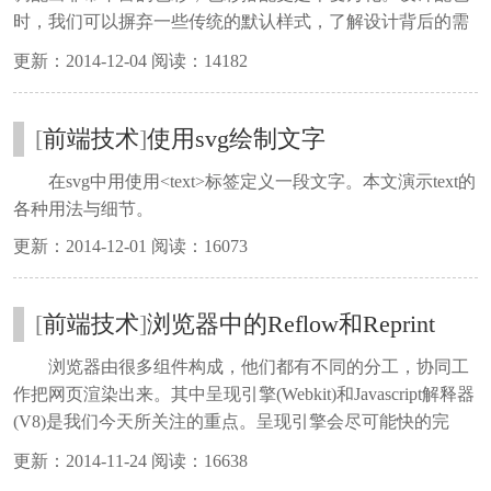
时，我们可以摒弃一些传统的默认样式，了解设计背后的需
求目的，思考色彩对页面场景表现、情感传达等作用，从而
更新：2014-12-04 阅读：14182
有依据、有条理、有方法地构建色彩搭配方案。
[
前端技术
]
使用svg绘制文字
在svg中用使用<text>标签定义一段文字。本文演示text的
各种用法与细节。
更新：2014-12-01 阅读：16073
[
前端技术
]
浏览器中的Reflow和Reprint
浏览器由很多组件构成，他们都有不同的分工，协同工
作把网页渲染出来。其中呈现引擎(Webkit)和Javascript解释器
(V8)是我们今天所关注的重点。呈现引擎会尽可能快的完
成：把HTML解析为DOM树(同时解析CSS)→同时构造呈现
更新：2014-11-24 阅读：16638
树(Render tree)→布局(Layout)→绘制(Paint)。