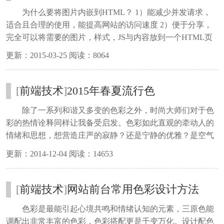
嵌到HTML
为什么要将图片内嵌到HTML？ 1）能减少并发请求，
适合且合理的使用，能提高网站的访问速度 2）便于分享，
完全可以将需要的图片，样式，JS与内容放到一个HTML页
中，而不会有零零碎碎的大量文件。 3）在某些网站发表文
更新：2015-03-25 阅读：8064
章时，不需要第三方图床也可以发表图片
[
前端技术
]
2015年春夏流行色
除了一系列和谐又多变的色彩之外，时尚大师们对于色
彩的热情诠释同样让我备受启发。色彩如此直观的牵动人的
情绪和思想，想营造庄严的寂静？还是宁静的优雅？是空气
感的轻盈？还是现代感的速度？是想给人薰衣草庄园一样的
更新：2014-12-04 阅读：14653
梦幻感？美酒和宝石的奢华感？还是水果和甜品的愉悦感？
[
前端技术
]
网站前台常用色彩设计方法
色彩是最能引起心境共鸣和情绪认知的元素，三原色能
调配出非常丰富的色彩，色彩搭配更是千变万化。设计配色