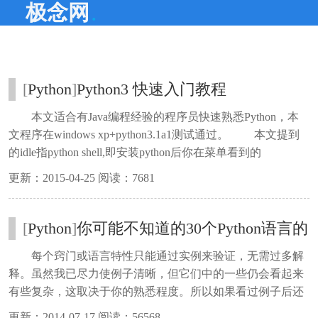
.
极念网
[
Python
]
Python3 快速入门教程
本文适合有Java编程经验的程序员快速熟悉Python，本
文程序在windows xp+python3.1a1测试通过。 本文提到
的idle指python shell,即安装python后你在菜单看到的
IDLE(python gui)，在idle里ctrl+n可以打开一个新窗口,输入源
更新：2015-04-25 阅读：7681
码后ctrl+s可以保存,f5运行程序。凡打开新窗口即指ctrl+n的
操作。
[
Python
]
你可能不知道的30个Python语言的
特点技巧
每个窍门或语言特性只能通过实例来验证，无需过多解
释。虽然我已尽力使例子清晰，但它们中的一些仍会看起来
有些复杂，这取决于你的熟悉程度。所以如果看过例子后还
不清楚的话，标题能够提供足够的信息让你通过Google获取
更新：2014-07-17 阅读：56568