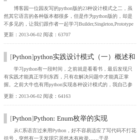
Builder,Singleton,Prototype
博客园一位园友写的python版的23种设计模式之二，虽
然其它语言的各种版本都很多，但是作为python版的，却是
不多见的，让我们跟作者一起学习Builder,Singleton,Prototype
更新：2013-06-02 阅读：63707
[
Python
]
python实践设计模式（一）概述和
工厂模式
学习python有一段时间，之前就是看看书，最后发现只
有实践才能真正学到东西，只有在解决问题中才能真正掌
握。之前大牛也有用python实现各种设计模式的，我自己参
考之前在学习用C#实现设计模式的经历，也想把23种模式逐
更新：2013-06-02 阅读：64163
一实践，从网上查了一些资料，才明白python虽然是面向对
象的，但是和C#，java语言不太一样。
[
Python
]
Python: Enum枚举的实现
从C系语言过来用Python，好不容易适应了写代码不打花
括号，突然有一天发现它居然木有枚举……于是