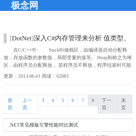
.
极念网
[
DotNet
]
深入C#内存管理来分析 值类型、
引用类型、装箱、拆箱、堆栈几个概念组
在C/C++中: Stack叫做栈区，由编译器自动分配释
合
放，存放函数的参数值，局部变量的值等。 Heap则称之为堆
区，由程序员分配释放， 若程序员不释放，程序结束时可能
由OS回收。 而在C#中: Stack是指堆栈，Heap是指托管
更新：2013-06-01 阅读：62883
堆，不同语言叫法不同，概念稍有差别。(此处若有错误，请
指正)。 这里最需要搞清楚的是在语言中stack与heap指的
是内存中的某一个区域，区别于数据结构中的栈(后进先出的
首
上一
3
4
5
6
7
8
下一
末
线性表)，堆(经过某种排序的二叉树)。 讲一个概念之
页
页
页
页
前，首先要说明它所处的背景。 若无特别说明，这篇文
章讲的堆栈指的就是Stack，托管堆指的就是Heap。
.NET常见模板引擎性能对比测试