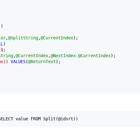
) 

tor
,
@SplitString
,
@CurrentIndex
); 

LL
) 

+
1
; 

String
,
@CurrentIndex
,
@NextIndex
-
@CurrentIndex
); 

ue
]
) 
VALUES
(
@ReturnText
); 

SELECT value FROM Split(@idsrt))