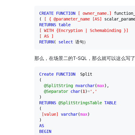
CREATE
FUNCTION
[
 owner_name.
]
 function_
( 
[
 { @parameter_name [AS
]
 scalar_param
RETURNS
table
[
 WITH {Encryption | Schemabinding }
]
[
 AS 
]
RETURN
( 
select
 语句）
那么，在场景二的T-SQL，那么就可以这么写
Create
FUNCTION
  Split

( 

@SplitString
nvarchar
(
max
), 

@Separator
char
(
1
)
=
'
,
'
RETURNS
@SplitStringsTable
TABLE
( 

[
value
]
varchar
(
max
) 

AS
BEGIN