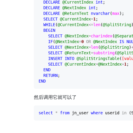
DECLARE
@CurrentIndex
int
; 

DECLARE
@NextIndex
int
; 

DECLARE
@ReturnText
nvarchar
(
max
); 

SELECT
@CurrentIndex
=
1
; 

WHILE
(
@CurrentIndex
<=
len
(
@SplitString
)
BEGIN
SELECT
@NextIndex
=
charindex
(
@Separa
IF
(
@NextIndex
=
0
OR
@NextIndex
IS
NU
SELECT
@NextIndex
=
len
(
@SplitString
)
SELECT
@ReturnText
=
substring
(
@Split
INSERT INTO
@SplitStringsTable
(
[
val
SELECT
@CurrentIndex
=
@NextIndex
+
1
; 

END
RETURN
END
然后调用它就可以了
select
*
from
 jn_user 
where
 userid 
in
 (