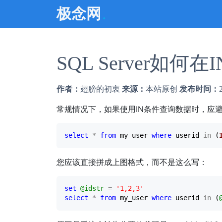
.
极念网
SQL Server如
作者：
翅膀的初衷
来源：
本站原创
发布时间：
常规情况下，如果使用IN条件查询数据时，应
select
*
from
 my_user 
where
 userid 
in
 (
您应该直接拼成上图格式，而不是这么写：
set
@idstr
=
'
1,2,3
'
select
*
from
 my_user 
where
 userid 
in
 (