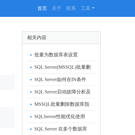
(current)
首页
关于
联系
工具
相关内容
批量为数据库表设置
IDENTITY_INSERT
SQL Server(MSSQL)批量删
ON(开启增长列插入)
除外键及表的T-SQL脚本
SQL Server如何在IN条件
时使用参数查询
SQL Server启动故障分析及
解决技巧
MSSQL批量删除数据库指
定表
SQLServer性能优化使用
nolock提升查询性能
SQL Server 在多个数据库