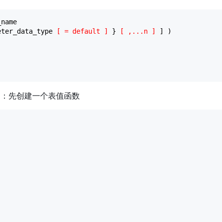
name

eter_data_type 
[
 = default 
]
 } 
[
 ,...n 
]
了：先创建一个表值函数