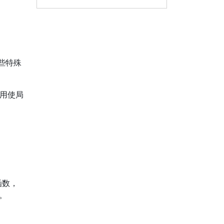
中创建同一个存储过程
（Create Same Stored
Procedure in All Databases）
些特殊
使用使局
函数，
中。